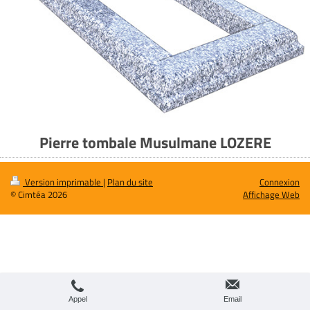
Pierre tombale Musulmane LOZERE
Version imprimable
|
Plan du site
Connexion
© Cimtéa 2026
Affichage Web
Appel
Email