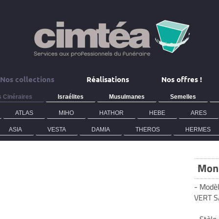
Nos collections
Réalisations
Nos offres !
 Cinéraires
Israélites
Musulmanes
Semelles
ATLAS
MIHO
HATHOR
HEBE
ARES
ASIA
VESTA
DAMIA
THEROS
HERMES
Monu
- Modèl
VERT 
- Stèle