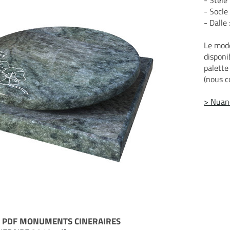
- Socle
- Dalle
Le modè
disponi
palette
(nous c
> Nuanc
R PDF MONUMENTS CINERAIRES