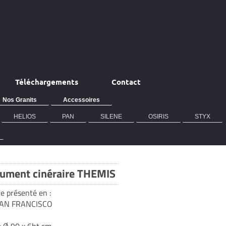
Téléchargements
Contact
Nos Granits
Accessoires
HELIOS
PAN
SILENE
OSIRIS
STYX
ment cinéraire THEMIS
e présenté en :
SAN FRANCISCO
 : Ø 90 x 6ht cm