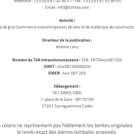
Téléphone : +33 (0)3 87 04 94 51- Fax : +33 (0)3 87 92 80 65
Email : info@cimtea.com
Activité :
de gros (commerce interentreprises) de bois et de matériaux de constructi
Directeur de la publication :
Jérémie Levy
Numéro de TVA intracommunautaire :
TVA : FR70444587265
SIRET
‎ : ‎44458726500026
SIREN
‎: ‎444 587 265
Hébergement :
1&1 IONOS SARL
7, place de la Gare - BP 70109
57201 Sarreguemines Cedex
s coloris ne représentent pas fidèlement les teintes originales
le rendu exact des pierres tombales proposés.